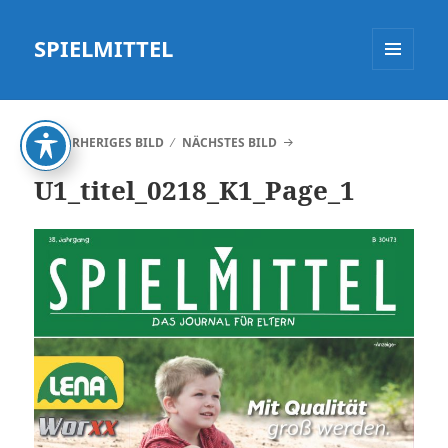
SPIELMITTEL
MENÜ
UND
WIDGETS
VORHERIGES BILD
NÄCHSTES BILD
U1_titel_0218_K1_Page_1