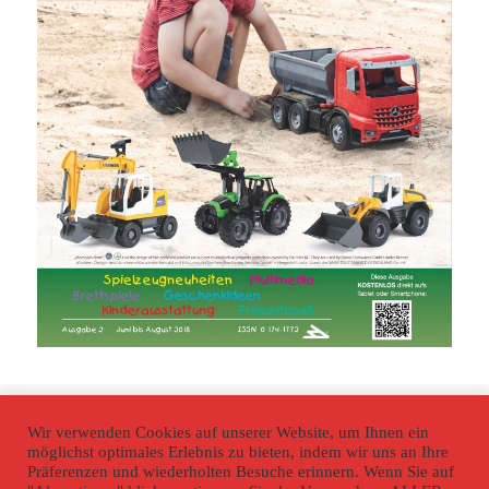
Veröffentlicht
Volle
16. Mai 2018
1654 × 2339
am
Größe
Wir verwenden Cookies auf unserer Website, um Ihnen ein
möglichst optimales Erlebnis zu bieten, indem wir uns an Ihre
Beitragsnavigation
VERÖFFENTLICHT IN
Präferenzen und wiederholten Besuche erinnern. Wenn Sie auf