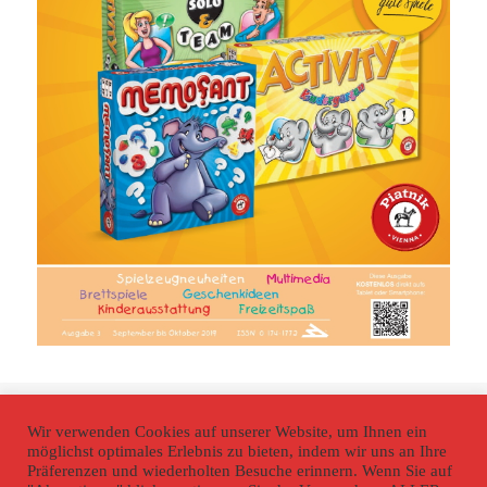
Veröffentlicht
Volle
5. September 2019
600 × 849
am
Größe
Wir verwenden Cookies auf unserer Website, um Ihnen ein
Beitragsnavigation
möglichst optimales Erlebnis zu bieten, indem wir uns an Ihre
VERÖFFENTLICHT IN
Präferenzen und wiederholten Besuche erinnern. Wenn Sie auf